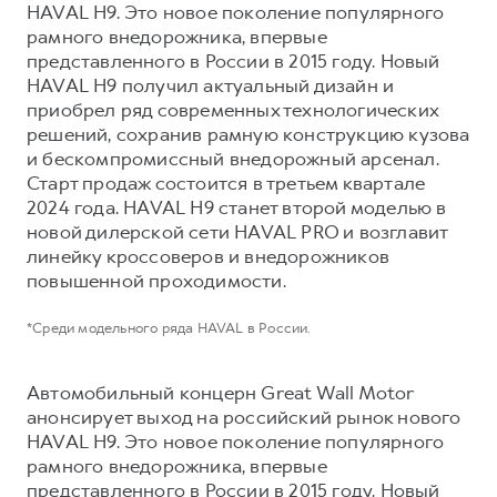
Сервис для корпоративных клиентов
HAVAL H9. Это новое поколение популярного
рамного внедорожника, впервые
HAVAL Лизинг
АКСЕССУАРЫ HAVAL
представленного в России в 2015 году. Новый
Автомобильные аксессуары
HAVAL H9 получил актуальный дизайн и
приобрел ряд современных технологических
АКСЕССУАРЫ HAVAL
Коллекция PRO
решений, сохранив рамную конструкцию кузова
Автомобильные аксессуары
Коллекция Базовая
и бескомпромиссный внедорожный арсенал.
Коллекция PRO
Коллекция Детская
Старт продаж состоится в третьем квартале
2024 года. HAVAL H9 станет второй моделью в
Коллекция Базовая
новой дилерской сети HAVAL PRO и возглавит
Коллекция Детская
линейку кроссоверов и внедорожников
повышенной проходимости.
*Среди модельного ряда HAVAL в России.
Автомобильный концерн Great Wall Motor
анонсирует выход на российский рынок нового
HAVAL H9. Это новое поколение популярного
рамного внедорожника, впервые
представленного в России в 2015 году. Новый