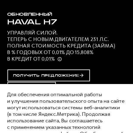
ОБНОВЛЕННЫЙ
HAVAL H7
УПРАВЛЯЙ СИЛОЙ.
ТЕПЕРЬ С НОВЫМ ДВИГАТЕЛЕМ 231 Л.С.
ПОЛНАЯ СТОИМОСТЬ КРЕДИТА (ЗАЙМА)
В % ГОДОВЫХ ОТ 0,01% ДО 15,808%
В КРЕДИТ ОТ 0,01%
ПОЛУЧИТЬ ПРЕДЛОЖЕНИЕ
ТЕСТ-ДРАЙВ
Для обеспечения оптимальной работы
и улучшения пользовательского опыта на сайте
могут использоваться системы веб-аналитики
ОЦЕНИВАЙТЕ СВОИ ФИНАНСОВЫЕ
(в том числе Яндекс.Метрика). Продолжая
ВОЗМОЖНОСТИ И РИСКИ
использование сайта, Вы соглашаетесь
ИЗУЧИТЕ ВСЕ УСЛОВИЯ КРЕДИТА (ЗАЙМА) НА
с применением указанных технологий
САЙТЕ: