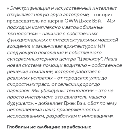
«
Электрификация и искусственный интеллект
открывают новую эру в автопроме
, – говорит
председатель концерна GWM Джек Вэй. –
Мы
подходим комплексно к автомобильным
технологиям – начиная с собственных
функциональных и интеллектуальных моделей
вождения и заканчивая архитектурой ИИ
следующего поколения и собственного
суперкомпьютерного центра “Цзючжоу”. Наша
новая система помощи водителю – собственное
решение компании, которое работает в
реальных условиях – от городских улиц до
скоростных трасс, от сельских дорог до
парковок. Мы убеждены: технологии – это не
просто инструмент, это двигатель нашего
будущего
», – добавляет Джек Вэй. «
Вот почему
непоколебима наша приверженность к
исследованиям, разработкам и инновациям
».
Глобальные амбиции: зарубежные