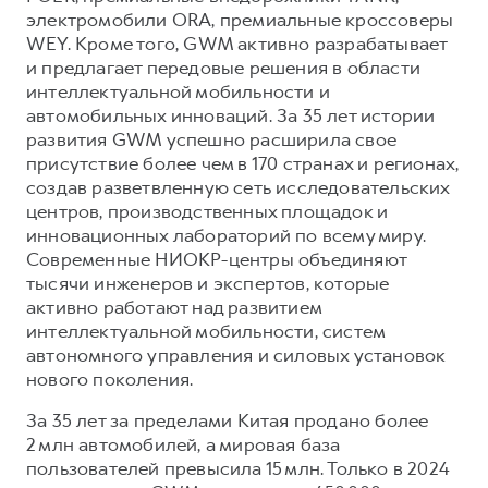
Сервис для корпоративных клиентов
электромобили ORA, премиальные кроссоверы
HAVAL Лизинг
АКСЕССУАРЫ HAVAL
WEY. Кроме того, GWM активно разрабатывает
и предлагает передовые решения в области
Автомобильные аксессуары
интеллектуальной мобильности и
АКСЕССУАРЫ HAVAL
Коллекция PRO
автомобильных инноваций. За 35 лет истории
развития GWM успешно расширила свое
Автомобильные аксессуары
Коллекция Базовая
присутствие более чем в 170 странах и регионах,
Коллекция PRO
Коллекция Детская
создав разветвленную сеть исследовательских
центров, производственных площадок и
Коллекция Базовая
инновационных лабораторий по всему миру.
Коллекция Детская
Современные НИОКР-центры объединяют
тысячи инженеров и экспертов, которые
активно работают над развитием
интеллектуальной мобильности, систем
автономного управления и силовых установок
нового поколения.
За 35 лет за пределами Китая продано более
2 млн автомобилей, а мировая база
пользователей превысила 15 млн. Только в 2024