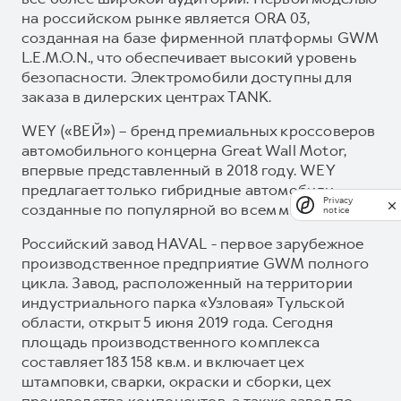
на российском рынке является ORA 03,
созданная на базе фирменной платформы GWM
L.E.M.O.N., что обеспечивает высокий уровень
безопасности. Электромобили доступны для
заказа в дилерских центрах TANK.
WEY («ВЕЙ») – бренд премиальных кроссоверов
автомобильного концерна Great Wall Motor,
впервые представленный в 2018 году. WEY
предлагает только гибридные автомобили,
Privacy
созданные по популярной во всем мире схеме.
notice
Российский завод HAVAL - первое зарубежное
производственное предприятие GWM полного
цикла. Завод, расположенный на территории
индустриального парка «Узловая» Тульской
области, открыт 5 июня 2019 года. Сегодня
площадь производственного комплекса
составляет 183 158 кв.м. и включает цех
штамповки, сварки, окраски и сборки, цех
производства компонентов, а также завод по