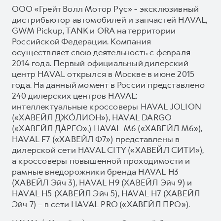
ООО «Грейт Волл Мотор Рус» - эксклюзивный
дистрибьютор автомобилей и запчастей HAVAL,
GWM Pickup, TANK и ORA на территории
Российской Федерации. Компания
осуществляет свою деятельность с февраля
2014 года. Первый официальный дилерский
центр HAVAL открылся в Москве в июне 2015
года. На данный момент в России представлено
240 дилерских центров HAVAL:
интеллектуальные кроссоверы HAVAL JOLION
(«ХАВЕЙЛ ДЖО́ЛИОН»), HAVAL DARGO
(«ХАВЕЙЛ ДА́РГО»,) HAVAL М6 («ХАВЕЙЛ M6»),
HAVAL F7 («ХАВЕЙЛ Ф7») представлены в
дилерской сети HAVAL CITY («ХАВЕЙЛ СИТИ»),
а кроссоверы повышенной проходимости и
рамные внедорожники бренда HAVAL H3
(ХАВЕЙЛ Эйч 3), HAVAL H9 (ХАВЕЙЛ Эйч 9) и
HAVAL H5 (ХАВЕЙЛ Эйч 5), HAVAL H7 (ХАВЕЙЛ
Эйч 7) – в сети HAVAL PRO («ХАВЕЙЛ ПРО»).