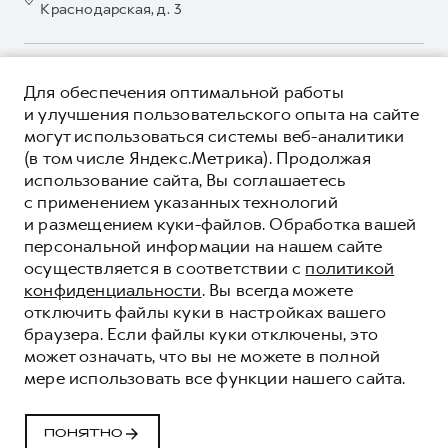
Краснодарская, д. 3
Руководства по эксплуатации
Сервис для корпоративных клиентов
Подписки
HAVAL Лизинг
Автомобильные аксессуары
Автомобильные аксессуары
О ПРОДУКТЕ
Для обеспечения оптимальной работы
Коллекция PRO
Коллекция PRO
КРЕДИТНЫЕ ПРОГРАММЫ
и улучшения пользовательского опыта на сайте
Коллекция Базовая
могут использоваться системы веб-аналитики
Коллекция Базовая
ЦЕНЫ И ВЫГОДЫ
(в том числе Яндекс.Метрика). Продолжая
Коллекция Детская
Коллекция Детская
ЮРИДИЧЕСКАЯ ИНФОРМАЦИЯ
использование сайта, Вы соглашаетесь
Вся представленная на сайте информация, касающаяся
с применением указанных технологий
автомобилей и сервисного обслуживания, носит
и размещением куки-файлов. Обработка вашей
информационный характер и не является публичной офертой.
****На некоторых автомобилях HAVAL может отсутствовать
персональной информации на нашем сайте
Показать все
Все цены, указанные на данном сайте, носят информационный
система / устройство вызова экстренных оперативных служб
осуществляется в соответствии с
политикой
характер и являются максимально рекомендуемыми
(блок ЭРА-ГЛОНАСС).
розничными ценами по расчетам дистрибьютора (ООО «Грейт
конфиденциальности
. Вы всегда можете
Волл Мотор Рус»). Для получения подробной информации
© 2026 ООО «Грейт Волл Мотор Рус»
отключить файлы куки в настройках вашего
просьба обращаться к ближайшему официальному дилеру ООО
браузера. Если файлы куки отключены, это
© 2026 ООО «Юг-Авто Холдинг»
«Грейт Волл Мотор Рус» либо по телефону Горячей линии 8 (800)
может означать, что вы не можете в полной
Политика конфиденциальности
511-59-86, либо на сайте. Опубликованная на данном сайте
мере использовать все функции нашего сайта.
информация может быть изменена в любое время без
Юридическая информация
предварительного уведомления.
Сделано в ПЕРКС
ПОНЯТНО