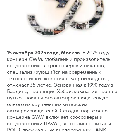
Тест-драйв
СЕРВИСНОЕ ОБСЛУЖИВАНИЕ
О дилере
Трейд-ин
Нулевое ТО
Наша команда
H7
H9
Программа «Помощь на дороге»
Контакты
от 3 799 000 ₽
от 4 799 000 ₽
КРЕДИТ И СТРАХОВАНИЕ
Регламенты технического обслуживания
Кредитный калькулятор
Электронный ПТС
15 октября 2025 года, Москва.
В 2025 году
Страхование
концерн GWM, глобальный производитель
внедорожников, кроссоверов и пикапов,
Кредит
ПОДДЕРЖКА
специализирующийся на современных
GWM Безопасность
технологиях и экологичном производстве,
отмечает 35-летие. Основанная в 1990 году в
КОРПОРАТИВНЫМ КЛИЕНТАМ
Гарантия HAVAL
Баодине, провинция Хэбэй, компания прошла
Для малого бизнеса
Мобильное приложение GWM
путь от локального автопроизводителя до
Корпоративным клиентам
Программа «HAVAL Защита+»
одного из крупнейших китайских
автопроизводителей. Сегодня портфолио
Крупным корпоративным клиентам
Руководства по эксплуатации
концерна GWM включает кроссоверы и
Система управления автопарком
Подписки
внедорожники HAVAL, выносливые пикапы
POER, премиальные внедорожники TANK,