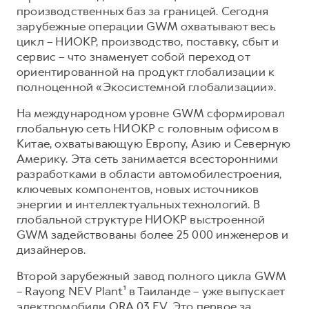
производственных баз за границей. Сегодня
зарубежные операции GWM охватывают весь
цикл – НИОКР, производство, поставку, сбыт и
сервис – что знаменует собой переход от
ориентированной на продукт глобализации к
полноценной «Экосистемной глобализации».
На международном уровне GWM сформировал
глобальную сеть НИОКР с головным офисом в
Китае, охватывающую Европу, Азию и Северную
Америку. Эта сеть занимается всесторонними
разработками в области автомобилестроения,
ключевых компонентов, новых источников
энергии и интеллектуальных технологий. В
глобальной структуре НИОКР выстроенной
GWM задействованы более 25 000 инженеров и
дизайнеров.
Второй зарубежный завод полного цикла GWM
– Rayong NEV Plant¹ в Таиланде – уже выпускает
электромобили ORA 03 EV. Это первое за