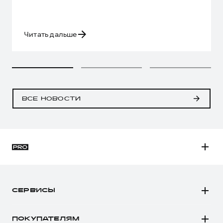
Читать дальше
ВСЕ НОВОСТИ
H3
H5
СЕРВИСЫ
H7
Автомобили в наличии
H9
ПОКУПАТЕЛЯМ