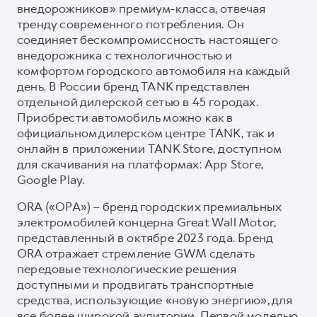
внедорожников» премиум-класса, отвечая
тренду современного потребления. Он
соединяет бескомпромиссность настоящего
внедорожника с технологичностью и
комфортом городского автомобиля на каждый
день. В России бренд TANK представлен
отдельной дилерской сетью в 45 городах.
Приобрести автомобиль можно как в
официальном дилерском центре TANK, так и
онлайн в приложении TANK Store, доступном
для скачивания на платформах: App Store,
Google Play.
ORA («ОРА») – бренд городских премиальных
электромобилей концерна Great Wall Motor,
представленный в октябре 2023 года. Бренд
ORA отражает стремление GWM сделать
передовые технологические решения
доступными и продвигать транспортные
средства, использующие «новую энергию», для
все более широкой аудитории. Первой моделью