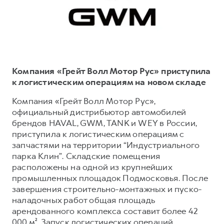
Тест-драйв
СЕРВИСНОЕ ОБСЛУЖИВАНИЕ
О дилере
Трейд-ин
Нулевое ТО
Наша команда
H7
H9
Программа «Помощь на дороге»
Контакты
от 3 799 000 ₽
от 4 799 000 ₽
КРЕДИТ И СТРАХОВАНИЕ
Регламенты технического обслуживания
Компания «Грейт Волл Мотор Рус» приступила
Кредитный калькулятор
Электронный ПТС
к логистическим операциям на новом складе
Страхование
Компания «Грейт Волл Мотор Рус»,
официальный дистрибьютор автомобилей
Кредит
ПОДДЕРЖКА
брендов HAVAL, GWM, TANK и WEY в России,
GWM Безопасность
приступила к логистическим операциям с
запчастями на территории “Индустриального
КОРПОРАТИВНЫМ КЛИЕНТАМ
Гарантия HAVAL
парка Клин”. Складские помещения
Для малого бизнеса
Мобильное приложение GWM
расположены на одной из крупнейших
Корпоративным клиентам
Программа «HAVAL Защита+»
промышленных площадок Подмосковья. После
завершения строительно-монтажных и пуско-
Крупным корпоративным клиентам
Руководства по эксплуатации
наладочных работ общая площадь
Система управления автопарком
Подписки
арендованного комплекса составит более 42
000 м². Запуск логистических операций