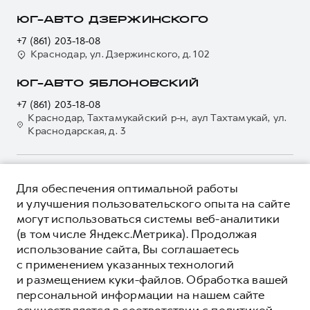
Регламенты технического обслуживания
Страхование
О дилере
ЮГ-АВТО ДЗЕРЖИНСКОГО
Электронный ПТС
Кредит
Наша команда
+7 (861) 203-18-08
GWM Безопасность
Для малого бизнеса
Краснодар, ул. Дзержинского, д. 102
Контакты
Гарантия HAVAL
Корпоративным клиентам
ЮГ-АВТО ЯБЛОНОВСКИЙ
Мобильное приложение GWM
Крупным корпоративным клиентам
+7 (861) 203-18-08
Программа «HAVAL Защита+»
Система управления автопарком
Краснодар, Тахтамукайский р-н, аул Тахтамукай, ул.
Краснодарская, д. 3
Руководства по эксплуатации
Сервис для корпоративных клиентов
Подписки
HAVAL Лизинг
Автомобильные аксессуары
Автомобильные аксессуары
О ПРОДУКТЕ
Для обеспечения оптимальной работы
Коллекция PRO
Коллекция PRO
КРЕДИТНЫЕ ПРОГРАММЫ
и улучшения пользовательского опыта на сайте
Коллекция Базовая
могут использоваться системы веб-аналитики
Коллекция Базовая
ЦЕНЫ И ВЫГОДЫ
(в том числе Яндекс.Метрика). Продолжая
Коллекция Детская
Коллекция Детская
ЮРИДИЧЕСКАЯ ИНФОРМАЦИЯ
использование сайта, Вы соглашаетесь
Вся представленная на сайте информация, касающаяся
с применением указанных технологий
автомобилей и сервисного обслуживания, носит
и размещением куки-файлов. Обработка вашей
информационный характер и не является публичной офертой.
****На некоторых автомобилях HAVAL может отсутствовать
персональной информации на нашем сайте
Показать все
Все цены, указанные на данном сайте, носят информационный
система / устройство вызова экстренных оперативных служб