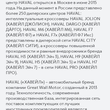
центр HAVAL открылся в Москве в июне 2015
года. На данный момент в России представлено
более 250 дилерских центров HAVAL:
интеллектуальные кроссоверы HAVAL JOLION
(ХАВЕЙЛ ДЖО́ЛИОН), HAVAL DARGO (ХАВЕЙЛ
ДА́РГО), HAVAL М6 (ХАВЕЙЛ M6), HAVAL F7
(ХАВЕЙЛ Ф7) и HAVAL F7x (ХАВЕЙЛ Ф7 Икс)
представлены в дилерской сети HAVAL CITY
(ХАВЕЙЛ СИТИ), а кроссоверы повышенной
проходимости и рамные внедорожники бренда
HAVAL H3 (ХАВЕЙЛ Эйч 3), HAVAL H9 (ХАВЕЙЛ
Эйч 9), HAVAL H5 (ХАВЕЙЛ Эйч 5) и HAVAL H7
(ХАВЕЙЛ Эйч 7) – в сети HAVAL PRO (ХАВЕЙЛ
ПРО).
HAVAL («ХАВЕЙЛ») – автомобильный бренд
компании Great Wall Motor, созданный в 2013
году. Технологичность, современная
производственная база, интегрированная сеть
поставок комплектующих от лучших
иностранных производителей являются