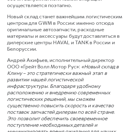
Сервис для корпоративных клиентов
осуществляется поэтапно.
HAVAL Лизинг
АКСЕССУАРЫ HAVAL
Новый склад станет важнейшим логистическим
Автомобильные аксессуары
центром для GWM в России: именно отсюда
оригинальные автозапчасти, расходные
АКСЕССУАРЫ HAVAL
Коллекция PRO
материалы и аксессуары будут доставляться в
Автомобильные аксессуары
Коллекция Базовая
дилерские центры HAVAL и TANK в России и
Коллекция PRO
Коллекция Детская
Белоруссии.
Коллекция Базовая
Андрей Акифьев, исполнительный директор
ООО «Грейт Волл Мотор Рус»:
«Новый склад в
Коллекция Детская
Клину – это стратегически важный этап в
развитии нашей логистической
инфраструктуры. Благодаря удобному
расположению и внедрению современных
логистических решений, мы сможем
существенно повысить скорость и качество
поставок запчастей дилерам по всей стране.
Это позволит обеспечить своевременное
поступление необходимых деталей и
минимизировать время ожидания для наших