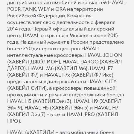
дистрибьютор автомобилей и запчастей HAVAL,
POER, TANK, WEY и ORA на территории
Российской Федерации. Компания
осуществляет свою деятельность с февраля
2014 года. Первый официальный дилерский
центр HAVAL открылся в Москве в июне 2015
года. На данный момент в России представлено
более 250 дилерских центров HAVAL:
интеллектуальные кроссоверы HAVAL JOLION
(ХАВЕЙЛ ДЖО́ЛИОН), HAVAL DARGO (ХАВЕЙЛ
ДА́РГО), HAVAL М6 (ХАВЕЙЛ M6), HAVAL F7
(ХАВЕЙЛ Ф7) и HAVAL F7x (ХАВЕЙЛ Ф7 Икс)
представлены в дилерской сети HAVAL CITY
(ХАВЕЙЛ СИТИ), а кроссоверы повышенной
проходимости и рамные внедорожники бренда
HAVAL H3 (ХАВЕЙЛ Эйч 3), HAVAL H9 (ХАВЕЙЛ
Эйч 9), HAVAL H5 (ХАВЕЙЛ Эйч 5) и HAVAL H7
(ХАВЕЙЛ Эйч 7) – в сети HAVAL PRO (ХАВЕЙЛ
ПРО).
HAVAL («ХАВЕЙЛ») – автомобильный бренд