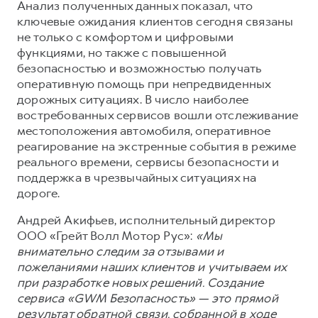
Сервис для корпоративных клиентов
Анализ полученных данных показал, что
ключевые ожидания клиентов сегодня связаны
HAVAL Лизинг
АКСЕССУАРЫ HAVAL
не только с комфортом и цифровыми
Автомобильные аксессуары
функциями, но также с повышенной
безопасностью и возможностью получать
АКСЕССУАРЫ HAVAL
Коллекция PRO
оперативную помощь при непредвиденных
Автомобильные аксессуары
Коллекция Базовая
дорожных ситуациях. В число наиболее
востребованных сервисов вошли отслеживание
Коллекция PRO
Коллекция Детская
местоположения автомобиля, оперативное
Коллекция Базовая
реагирование на экстренные события в режиме
реального времени, сервисы безопасности и
Коллекция Детская
поддержка в чрезвычайных ситуациях на
дороге.
Андрей Акифьев, исполнительный директор
ООО «Грейт Волл Мотор Рус»:
«Мы
внимательно следим за отзывами и
пожеланиями наших клиентов и учитываем их
при разработке новых решений. Создание
сервиса «GWM Безопасность» — это прямой
результат обратной связи, собранной в ходе