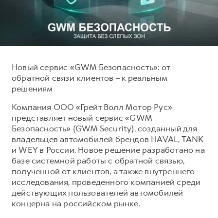
Тест-драйв
СЕРВИСНОЕ ОБСЛУЖИВАНИЕ
О дилере
Трейд-ин
Нулевое ТО
Наша команда
H7
H9
Программа «Помощь на дороге»
Контакты
от 3 799 000 ₽
от 4 799 000 ₽
КРЕДИТ И СТРАХОВАНИЕ
Регламенты технического обслуживания
Новый сервис «GWM Безопасность»: от
обратной связи клиентов – к реальным
Кредитный калькулятор
Электронный ПТС
решениям
Страхование
Компания ООО «Грейт Волл Мотор Рус»
Кредит
ПОДДЕРЖКА
представляет новый сервис «GWM
GWM Безопасность
Безопасность» (GWM Security), созданный для
владельцев автомобилей брендов HAVAL, TANK
КОРПОРАТИВНЫМ КЛИЕНТАМ
Гарантия HAVAL
и WEY в России. Новое решение разработано на
Для малого бизнеса
Мобильное приложение GWM
базе системной работы с обратной связью,
полученной от клиентов, а также внутреннего
Корпоративным клиентам
Программа «HAVAL Защита+»
исследования, проведенного компанией среди
Крупным корпоративным клиентам
Руководства по эксплуатации
действующих пользователей автомобилей
концерна на российском рынке.
Система управления автопарком GWM Fleet
Подписки